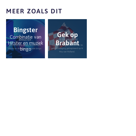
MEER ZOALS DIT
Bingster
Gek op
Combinatie van
Brabant
Hitster en muziek
bingo
BOSSCHE LOCALS