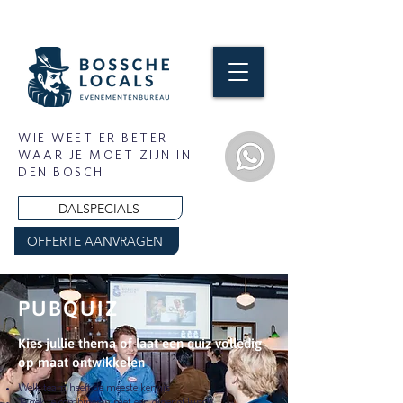
WIE WEET ER BETER
WAAR JE MOET ZIJN IN
DEN BOSCH
DALSPECIALS
OFFERTE AANVRAGEN
PUBQUIZ
Kies jullie thema of laat een quiz volledig
op maat ontwikkelen
Welk team heeft de meeste kennis
Te gek te combineren met een diner of lunch