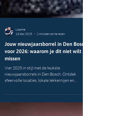
Lisanne
13 dec 2025
2 minuten om te lezen
Jouw nieuwjaarsborrel in Den Bosch
voor 2026: waarom je dit niet wilt
missen
Vier 2025 in stijl met de leukste
nieuwjaarsborrels in Den Bosch. Ontdek
sfeervolle locaties, lokale lekkernijen en
gezellige borrels. Reserveer nu en start het jaar
feestelijk.