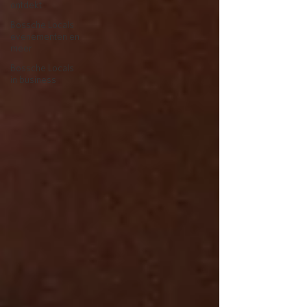
ontdekt
Bossche Locals
evenementen en
meer
Bossche Locals
in business