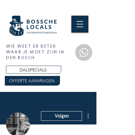
WIE WEET ER BETER
WAAR JE MOET ZIJN IN
DEN BOSCH
DALSPECIALS
OFFERTE AANVRAGEN
Meer acties
Volgen