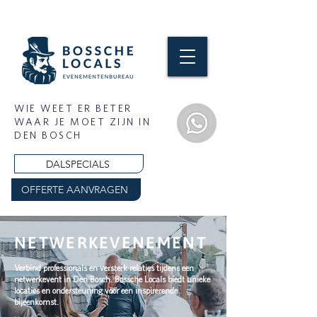
WIE WEET ER BETER
WAAR JE MOET ZIJN IN
DEN BOSCH
DALSPECIALS
OFFERTE AANVRAGEN
NETWERKEVENEMENT
Verbind professionals en versterk relaties tijdens een
netwerkevent in Den Bosch. Bossche Locals biedt unieke
locaties en ondersteuning voor een inspirerende
bijeenkomst.