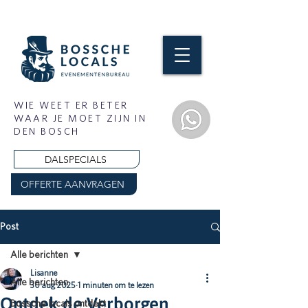
WIE WEET ER BETER
WAAR JE MOET ZIJN IN
DEN BOSCH
DALSPECIALS
OFFERTE AANVRAGEN
Post
Alle berichten
Lisanne
Alle berichten
30 aug 2025
1 minuten om te lezen
Ontdek de Verborgen
Bossche locals ontdekt