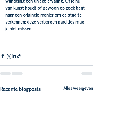
wandeling een unieke ervaring. Of je nu 
van kunst houdt of gewoon op zoek bent 
naar een originele manier om de stad te 
verkennen: deze verborgen pareltjes mag 
je niet missen.
's-Hertogenbosch
activiteiten
Den bosch
kunst
Alles weergeven
Recente blogposts