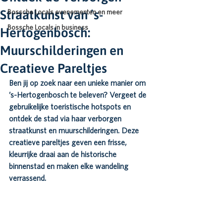
Straatkunst van ’s-
Bossche Locals evenementen en meer
Bossche Locals in business
Hertogenbosch:
Muurschilderingen en
Creatieve Pareltjes
Ben jij op zoek naar een unieke manier om 
’s-Hertogenbosch
 te beleven? Vergeet de 
gebruikelijke toeristische hotspots en 
ontdek de stad via haar 
verborgen 
straatkunst en muurschilderingen
. Deze 
creatieve pareltjes geven een frisse, 
kleurrijke draai aan de historische 
binnenstad en maken elke wandeling 
verrassend.