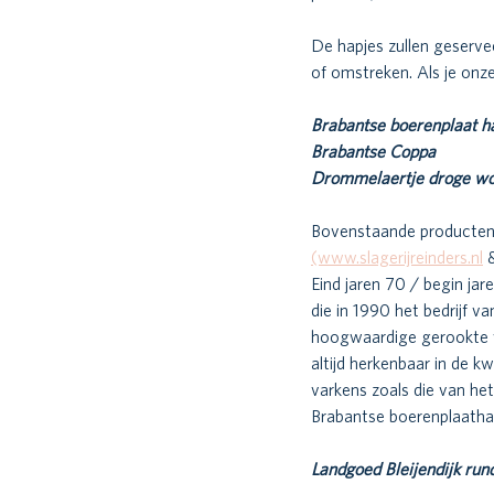
De hapjes zullen geserv
of omstreken. Als je onz
Brabantse boerenplaat h
Brabantse Coppa 
Drommelaertje droge wo
Bovenstaande producten
(www.slagerijreinders.nl
 
Eind jaren 70 / begin jar
die in 1990 het bedrijf va
hoogwaardige gerookte vl
altijd herkenbaar in de k
varkens zoals die van he
Brabantse boerenplaatha
Landgoed Bleijendijk run