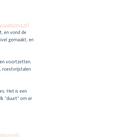
.ruurhoeve.nl)
t, en vond de 
ivel gemaakt, en 
en voortzetten. 
roestvrijstalen 
. Het is een 
k "duurt" om er 
doorn.nl)