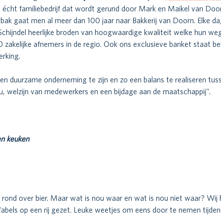
n écht familiebedrijf dat wordt gerund door Mark en Maikel van Doo
bak gaat men al meer dan 100 jaar naar Bakkerij van Doorn. Elke d
 Schijndel heerlijke broden van hoogwaardige kwaliteit welke hun we
0 zakelijke afnemers in de regio. Ook ons exclusieve banket staat b
rking. 
en duurzame onderneming te zijn en zo een balans te realiseren tus
ieu, welzijn van medewerkers en een bijdage aan de maatschappij".
en keuken 
 
s rond over bier. Maar wat is nou waar en wat is nou niet waar? Wij h
 fabels op een rij gezet. Leuke weetjes om eens door te nemen tijdens