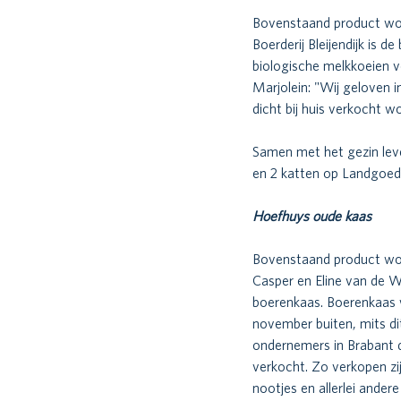
Bovenstaand product wo
Boerderij Bleijendijk is 
biologische melkkoeien 
Marjolein: "Wij geloven 
dicht bij huis verkocht w
Samen met het gezin lev
en 2 katten op Landgoed B
Hoefhuys oude kaas 
Bovenstaand product wo
Casper en Eline van de W
boerenkaas. Boerenkaas w
november buiten, mits di
ondernemers in Brabant di
verkocht. Zo verkopen zij
nootjes en allerlei ander