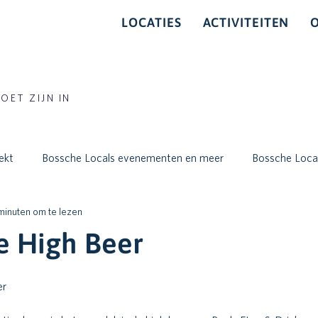
LOCATIES
ACTIVITEITEN
OET ZIJN IN
ekt
Bossche Locals evenementen en meer
Bossche Local
minuten om te lezen
e High Beer
er