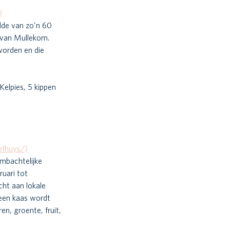
)
udde van zo'n 60 
 van Mullekom. 
worden en die 
elpies, 5 kippen 
fhuys/)
mbachtelijke 
uari tot 
ht aan lokale 
leen kaas wordt 
en, groente, fruit, 