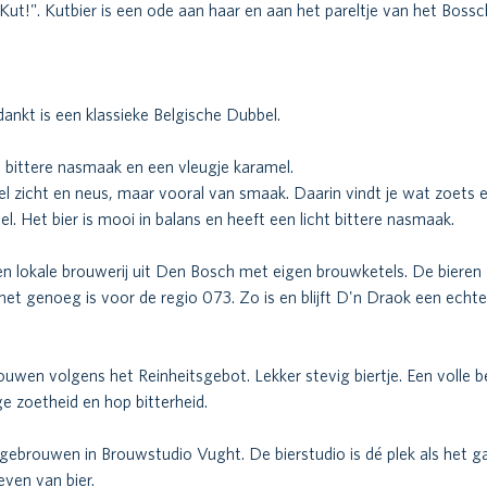
 Kut!". Kutbier is een ode aan haar en aan het pareltje van het Bossc
kt is een klassieke Belgische Dubbel. 
bittere nasmaak en een vleugje karamel. 
l zicht en neus, maar vooral van smaak. Daarin vindt je wat zoets en
 Het bier is mooi in balans en heeft een licht bittere nasmaak. 
en lokale brouwerij uit Den Bosch met eigen brouwketels. De bieren 
 net genoeg is voor de regio 073. Zo is en blijft D'n Draok een echte 
ouwen volgens het Reinheitsgebot. Lekker stevig biertje. Een volle 
 zoetheid en hop bitterheid. 
ebrouwen in Brouwstudio Vught. De bierstudio is dé plek als het g
ven van bier. 