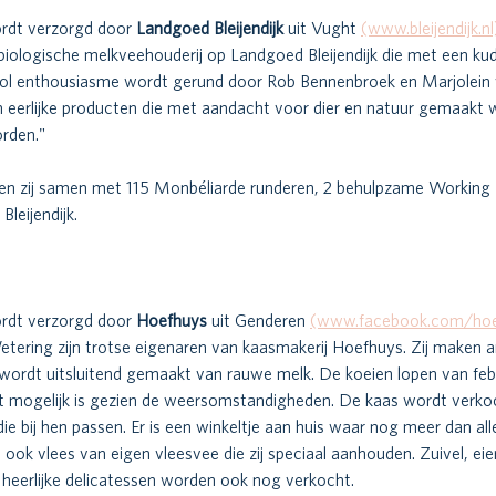
rdt verzorgd door 
Landgoed Bleijendijk 
uit Vught 
(www.bleijendijk.nl
de biologische melkveehouderij op Landgoed Bleijendijk die met een k
vol enthousiasme wordt gerund door Rob Bennenbroek en Marjolein
in eerlijke producten die met aandacht voor dier en natuur gemaakt 
orden." 
en zij samen met 115 Monbéliarde runderen, 2 behulpzame Working K
leijendijk. 
rdt verzorgd door 
Hoefhuys 
uit Genderen 
(www.facebook.com/hoe
etering zijn trotse eigenaren van kaasmakerij Hoefhuys. Zij maken a
ordt uitsluitend gemaakt van rauwe melk. De koeien lopen van febr
t mogelijk is gezien de weersomstandigheden. De kaas wordt verkoc
e bij hen passen. Er is een winkeltje aan huis waar nog meer dan al
 ook vlees van eigen vleesvee die zij speciaal aanhouden. Zuivel, eier
e heerlijke delicatessen worden ook nog verkocht. 