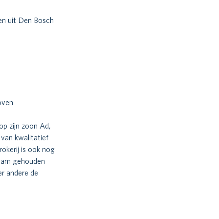
en uit Den Bosch 
oven
op zijn zoon Ad, 
 van kwalitatief 
okerij is ook nog 
rzaam gehouden 
er andere de 