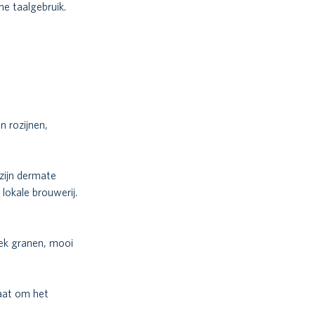
he taalgebruik. 
 rozijnen, 
zijn dermate 
lokale brouwerij. 
bek granen, mooi 
aat om het 