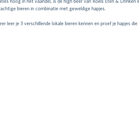
aties hoog in het vaandel, is de high beer van Roels Eten & Drinken 
rachtige bieren in combinatie met geweldige hapjes. 
 leer je 3 verschillende lokale bieren kennen en proef je hapjes die 