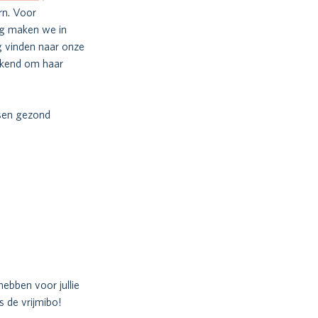
rn. Voor 
ag maken we in 
g vinden naar onze 
ekend om haar 
sen gezond 
ebben voor jullie 
 de vrijmibo! 