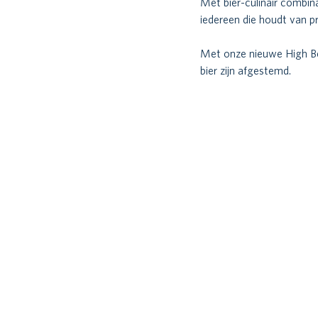
Met bier-culinair combin
iedereen die houdt van p
Met onze nieuwe High Beer
bier zijn afgestemd. 