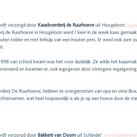
rdt verzorgd door 
Kaasboerderij de Ruurhoeve 
uit Hoogeloon 
(www
erij de Ruurhoeve in Hoogeloon werd 1 keer in de week kaas gemaak
houten tobbe en met behulp van een houten pers. Er werd ook zure zu
t. 
1998 van school kwam was het voor duidelijk. Ze wilde het kaasmak
nsiveerd en kwamen er, ook ingegeven door strengere regelgeving, 
derij De Ruurhoeve, hebben ze overgenomen van opa en oma Bruurs
ternamen, wat heel toepasselijk is als je op een hoeve door de mel
rdt verzorgd door 
Bakkerij van Doorn 
uit Schijndel 
(www.bakkerijvan