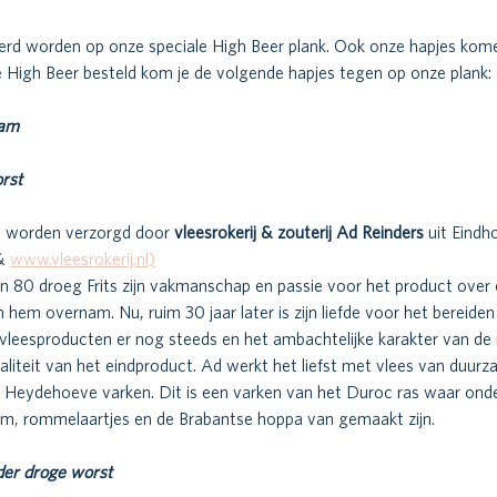
eerd worden op onze speciale High Beer plank. Ook onze hapjes kom
e High Beer besteld kom je de volgende hapjes tegen op onze plank: 
am 
rst 
 worden verzorgd door 
vleesrokerij & zouterij Ad Reinders 
uit Eindh
& 
www.vleesrokerij.nl)
en 80 droeg Frits zijn vakmanschap en passie voor het product over 
n hem overnam. Nu, ruim 30 jaar later is zijn liefde voor het bereiden
eesproducten er nog steeds en het ambachtelijke karakter van de r
waliteit van het eindproduct. Ad werkt het liefst met vlees van duu
t Heydehoeve varken. Dit is een varken van het Duroc ras waar ond
m, rommelaartjes en de Brabantse hoppa van gemaakt zijn. 
der droge worst