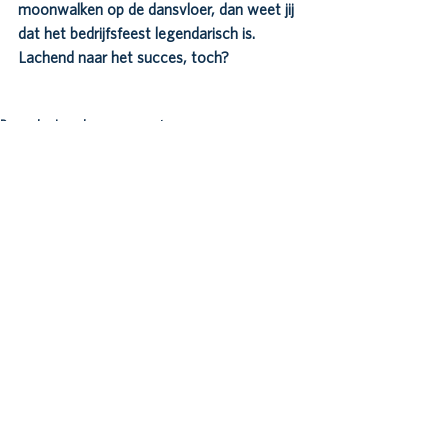
moonwalken op de dansvloer, dan weet jij 
dat het bedrijfsfeest legendarisch is. 
Lachend naar het succes, toch?
's-Hertogenbosch
Den Bosch
activiteiten
Evenement
bedrijfsevenement
bedrijfsfeest
Kerstfeest
Bossche Locals evenementen en meer
Bossche Locals in business
Alles weergeven
Recente blogposts