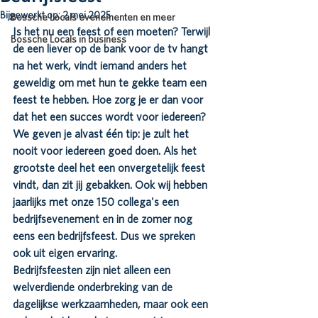
Bijgewerkt op:
2 mei 2025
Bossche Locals evenementen en meer
Is het nu een feest of een moeten? Terwijl 
Bossche Locals in business
de een liever op de bank voor de tv hangt 
na het werk, vindt iemand anders het 
geweldig om met hun te gekke team een 
feest te hebben. Hoe zorg je er dan voor 
dat het een succes wordt voor iedereen? 
We geven je alvast één tip: je zult het 
nooit voor iedereen goed doen. Als het 
grootste deel het een onvergetelijk feest 
vindt, dan zit jij gebakken. Ook wij hebben 
jaarlijks met onze 150 collega's een 
bedrijfsevenement en in de zomer nog 
eens een bedrijfsfeest. Dus we spreken 
ook uit eigen ervaring.
Bedrijfsfeesten zijn niet alleen een 
welverdiende onderbreking van de 
dagelijkse werkzaamheden, maar ook een 