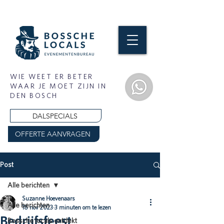
WIE WEET ER BETER
WAAR JE MOET ZIJN IN
DEN BOSCH
DALSPECIALS
OFFERTE AANVRAGEN
Post
Alle berichten
Suzanne Hoevenaars
Alle berichten
18 nov 2023
3 minuten om te lezen
Bedrijfsfeest
Bossche locals ontdekt