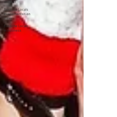
ontdekt
Bossche Locals
evenementen en
meer
Bossche Locals
in business